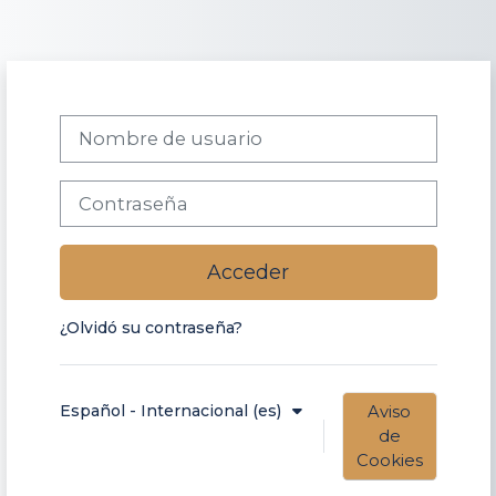
Salta al contenido principal
Nombre de usuario
Contraseña
Acceder
¿Olvidó su contraseña?
Español - Internacional ‎(es)‎
Aviso
de
Cookies