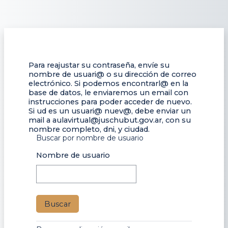
Salta al contenido principal
Para reajustar su contraseña, envíe su
nombre de usuari@ o su dirección de correo
electrónico. Si podemos encontrarl@ en la
base de datos, le enviaremos un email con
instrucciones para poder acceder de nuevo.
Si ud es un usuari@ nuev@, debe enviar un
mail a aulavirtual@juschubut.gov.ar, con su
nombre completo, dni, y ciudad.
Buscar por nombre de usuario
Buscar por nombre de usuario
Nombre de usuario